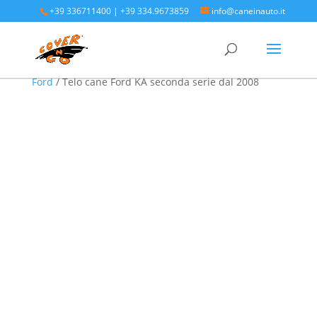
+39 336711400
|
+39 334.9673859
info@caneinauto.it
Home
/
SALVA BAULE - Vasca Telo Copribaule
Auto
/
SALVA BAULE FORD - Vasca salva bagagliaio
Ford
/ Telo cane Ford KA seconda serie dal 2008