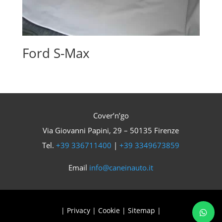
Ford S-Max
Cover’n’go
Via Giovanni Papini, 29 – 50135 Firenze
Tel.
+39 336711400
|
+39 3349673859
Email
info@caneinauto.it
|
Privacy
|
Cookie
|
Sitemap
|