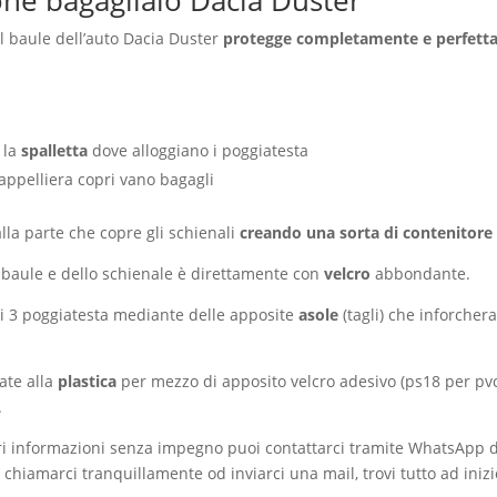
one bagagliaio Dacia Duster
il baule dell’auto Dacia Duster
protegge completamente e perfettam
 la
spalletta
dove alloggiano i poggiatesta
 cappelliera copri vano bagagli
alla parte che copre gli schienali
creando una sorta di contenitore 
 baule e dello schienale è direttamente con
velcro
abbondante.
ei 3 poggiatesta mediante delle apposite
asole
(tagli) che inforcher
ate alla
plastica
per mezzo di apposito velcro adesivo (ps18 per pvc)
.
ori informazioni senza impegno puoi contattarci tramite WhatsApp d
 chiamarci tranquillamente od inviarci una mail, trovi tutto ad inizi