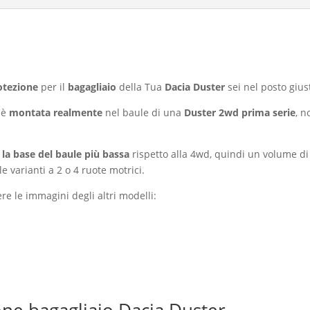
otezione
per il
bagagliaio
della Tua
Dacia Duster
sei nel posto gius
è
montata realmente
nel baule di una
Duster 2wd prima serie
, 
 la base del baule più bassa
rispetto alla 4wd, quindi un volume di
e varianti a 2 o 4 ruote motrici.
ere le immagini degli altri modelli: