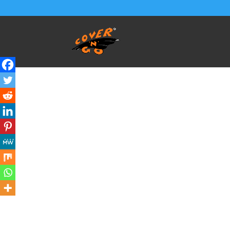
Home
/
SALVA BAULE - Vasca Telo Copribaule 