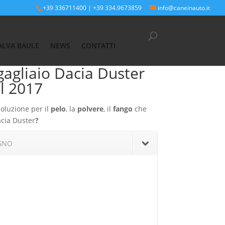
+39 336711400
|
+39 334.9673859
info@caneinauto.it
dal 2010 al 2017
ALVA BAULE
NEWS
CONTATTI
agliaio Dacia Duster
l 2017
soluzione per il
pelo
, la
polvere
, il
fango
che
cia Duster
?
GNO