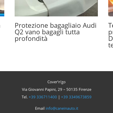
a
Protezione bagagliaio Audi
T
Q2 vano bagagli tutta
p
profondità
D
t
Cover’n’go
Via Giovanni Papini, 29 – 50135 Firenze
Tel.
+39 336711400
|
+39 3349673859
Email
info@caneinauto.it