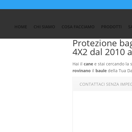
Auto
/
SALVA BAULE DACIA
/ Protezione bagagliaio Dacia Duster 4X2 
HOME
CHI SIAMO
COSA FACCIAMO
PRODOTTI
S
Protezione bag
4X2 dal 2010 a
Hai il
cane
e stai cercando la 
rovinano
il
baule
della Tua Da
CONTATTACI SENZA IMPE