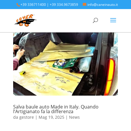
+39 336711400
|
+39 334.9673859
info@caneinauto.it
Salva baule auto Made in Italy. Quando
l’Artigianato fa la differenza
da
gestore
|
Mag 19, 2025
|
News