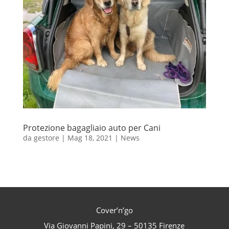
Protezione bagagliaio auto per Cani
da
gestore
|
Mag 18, 2021
|
News
Cover’n’go
Via Giovanni Papini, 29 – 50135 Firenze