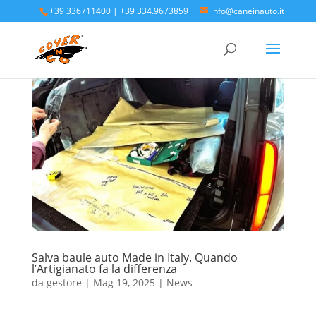
+39 336711400
|
+39 334.9673859
info@caneinauto.it
Salva baule auto Made in Italy. Quando
l’Artigianato fa la differenza
da
gestore
|
Mag 19, 2025
|
News