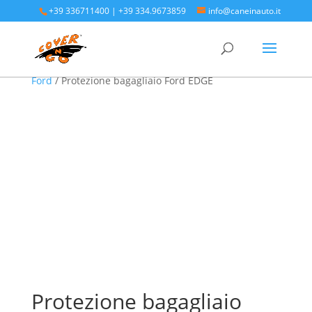
+39 336711400
|
+39 334.9673859
info@caneinauto.it
Home
/
SALVA BAULE - Vasca Telo Copribaule
Auto
/
SALVA BAULE FORD - Vasca salva bagagliaio
Ford
/ Protezione bagagliaio Ford EDGE
Protezione bagagliaio