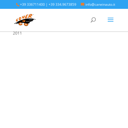
+39 336711400
|
+39 334.9673859
info@caneinauto.it
Home
/
SALVA BAULE - Vasca Telo Copribaule
Auto
/
SALVA BAULE LANCIA
/ Lancia Ypsilon 2003-
2011