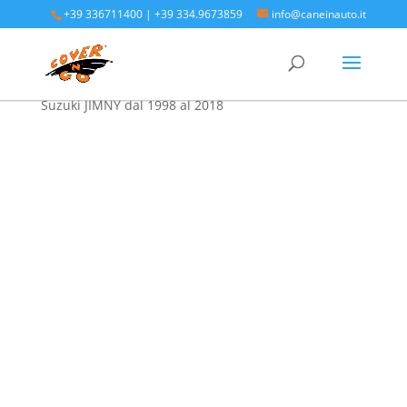
+39 336711400
|
+39 334.9673859
info@caneinauto.it
Home
/
SALVA BAULE - Vasca Telo Copribaule
Auto
/
SALVA BAULE SUZUKI
/ Protezione bagagliaio
Suzuki JIMNY dal 1998 al 2018